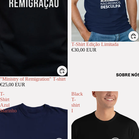
T-Shirt Edição Limitada
€30,00 EUR
SOBRE NÓ
"Ministry of Remigration" T-shirt
€25,00 EUR
T-
Black
Shirt
T-
Azul
shirt
Marinho
I