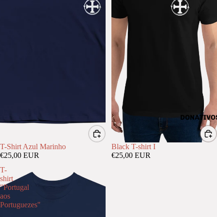
DONATIVO
T-Shirt Azul Marinho
Black T-shirt I
€25,00 EUR
€25,00 EUR
T-
shirt
"Portugal
aos
Portuguezes"