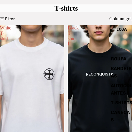
T-shirts
Filter
Column gri
White
Black
LOJA
T-
T-
shirt
shirt
I
II
ROUPA
BANDEIR
AS
AUTOCO
ANTES
T-SHIRT
CANECA
S