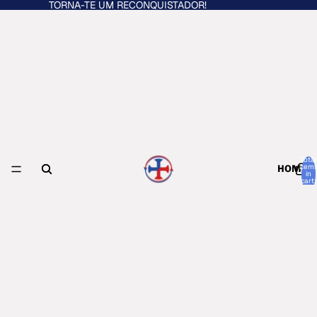
TORNA-TE UM RECONQUISTADOR!
Total
item
HOME
in
cart:
0