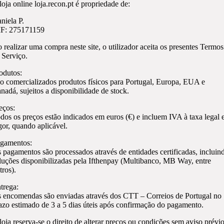
loja online loja.recon.pt é propriedade de:
niela P.
F: 275171159
 realizar uma compra neste site, o utilizador aceita os presentes Termos
 Serviço.
odutos:
o comercializados produtos físicos para Portugal, Europa, EUA e
nadá, sujeitos a disponibilidade de stock.
eços:
dos os preços estão indicados em euros (€) e incluem IVA à taxa legal
gor, quando aplicável.
gamentos:
 pagamentos são processados através de entidades certificadas, incluin
luções disponibilizadas pela Ifthenpay (Multibanco, MB Way, entre
tros).
trega:
 encomendas são enviadas através dos CTT – Correios de Portugal no
azo estimado de 3 a 5 dias úteis após confirmação do pagamento.
loja reserva-se o direito de alterar preços ou condições sem aviso prévio