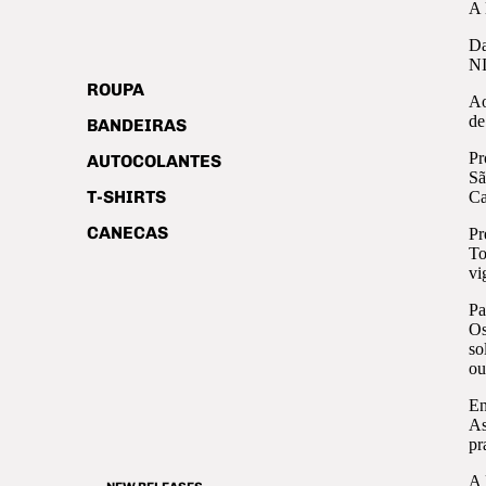
A 
Da
NI
ROUPA
Ao
de
BANDEIRAS
Pr
AUTOCOLANTES
Sã
T-SHIRTS
Ca
CANECAS
Pr
To
vi
Pa
Os
so
ou
En
As
pr
A 