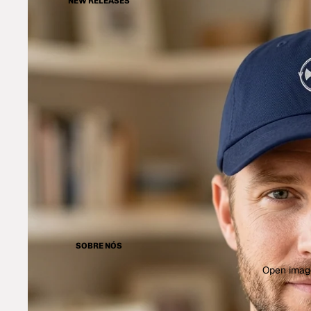
NEW RELEASES
SOBRE NÓS
Open image