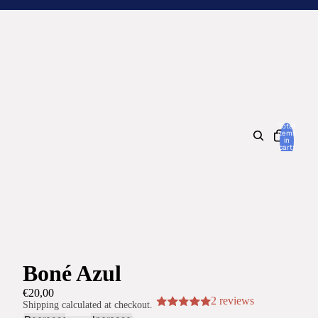
Total
items
in
cart:
0
Boné Azul
€20,00
2 reviews
Shipping calculated at checkout.