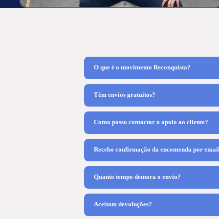
O que é o movimento Reconquista?
Têm envios gratuitos?
Como posso contactar o apoio ao cliente?
Recebo confirmação da encomenda por emai
Quanto tempo demora o envio?
Aceitam devoluções?